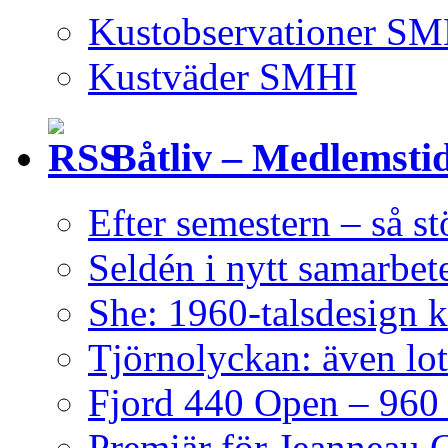
Kustobservationer SM
Kustväder SMHI
Båtliv – Medlemsti
Efter semestern – så s
Seldén i nytt samarbe
She: 1960-talsdesign 
Tjörnolyckan: även lot
Fjord 440 Open – 960 h
Premiär för Jeanneau 