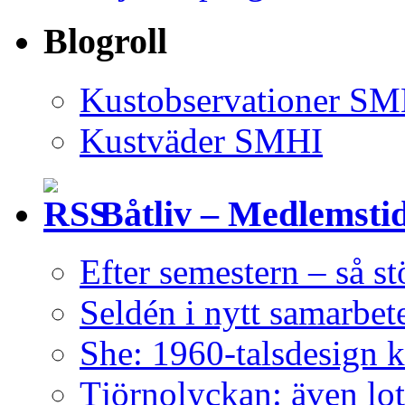
Blogroll
Kustobservationer SM
Kustväder SMHI
Båtliv – Medlemsti
Efter semestern – så s
Seldén i nytt samarbe
She: 1960-talsdesign 
Tjörnolyckan: även lot