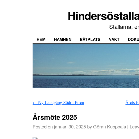
Hindersöstall
Stallarna, 
HEM
HAMNEN
BÅTPLATS
VAKT
DOK
←
Ny Landgång Södra Piren
Årets f
Årsmöte 2025
Posted on
januari 30, 2025
by
Göran Kuoppala
|
Lea